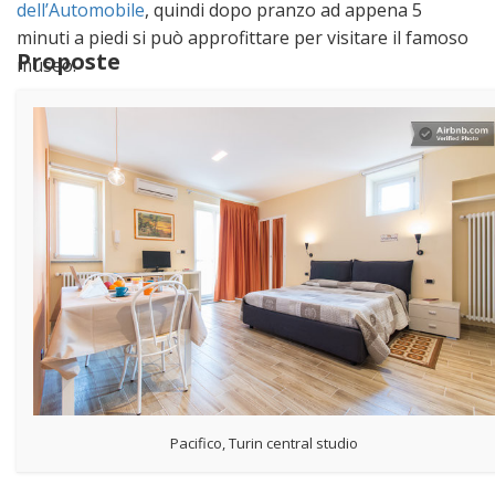
dell’Automobile
, quindi dopo pranzo ad appena 5
minuti a piedi si può approfittare per visitare il famoso
Proposte
museo.
Visita il sito di Eataly:
Eataly.it
Condividi:
E-mail
Stampa
Facebook
Twitter
LinkedIn
Pacifico, Turin central studio