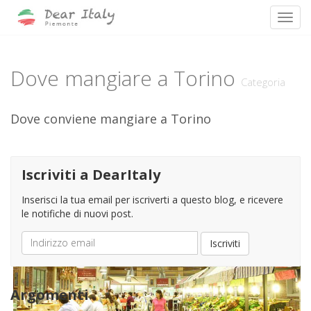
Toggl
Skip
to
content
Dove mangiare a Torino
Categoria
Dove conviene mangiare a Torino
Eataly: pranzare al
Iscriviti a DearItaly
supermercato
Inserisci la tua email per iscriverti a questo blog, e ricevere
le notifiche di nuovi post.
On
31 agosto 2014
Filed under
Dove mangiare a Torino
No Comments
Indirizzo
Iscriviti
email
Argomenti