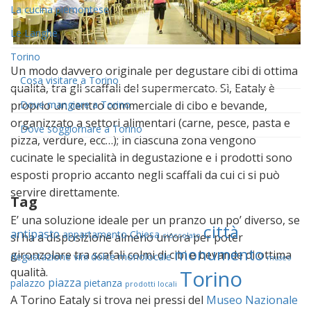
La cucina piemontese
Le Langhe
Torino
Un modo davvero originale per degustare cibi di ottima
Cosa visitare a Torino
qualità, tra gli scaffali del supermercato. Sì, Eataly è
Dove mangiare a Torino
proprio un centro commerciale di cibo e bevande,
organizzato a settori alimentari (carne, pesce, pasta e
Dove soggiornare a Torino
pizza, verdure, ecc…); in ciascuna zona vengono
cucinate le specialità in degustazione e i prodotti sono
esposti proprio accanto negli scaffali da cui ci si può
servire direttamente.
Tag
E’ una soluzione ideale per un pranzo un po’ diverso, se
città
antipasto
appartamento
Chiesa
si ha a disposizione almeno un’ora per poter
cioccolato
monumento
gironzolare tra scafali colmi di cibi e bevande di ottima
degustazione vini
dolce
monolocale
museo
qualità.
Torino
piazza
palazzo
pietanza
prodotti locali
A Torino Eataly si trova nei pressi del
Museo Nazionale