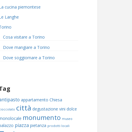
La cucina piemontese
Le Langhe
Torino
Cosa visitare a Torino
Dove mangiare a Torino
Dove soggiornare a Torino
Tag
antipasto
appartamento
Chiesa
città
degustazione vini
dolce
cioccolato
monumento
monolocale
museo
piazza
palazzo
pietanza
prodotti locali